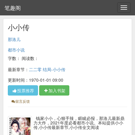
笔趣阁
小小传
那洛儿
都市小说
字数：
阅读数：
最新章节：
二二零 结局-小小传
更新时间：1970-01-01 09:00
投票推荐
加入书架
留言反馈
钱家小小，心狠手辣，睚眦必报，那洛儿最新鼎
力大作，2021年度必看都市小说。本站提供小小
传,小小传最新章节,小小传全文阅读