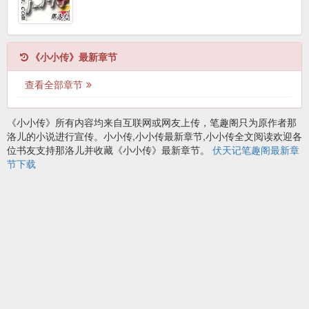
《小小传》最新章节
查看全部章节
《小小传》所有内容均来自互联网或网友上传，笔趣阁只为原作者那
洛儿的小说进行宣传。小小传,小小传最新章节,小小传全文阅读欢迎各
位书友支持那洛儿并收藏《小小传》最新章节。
伏天记笔趣阁最新章
节下载