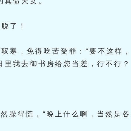
的真命天女。
脱了！
寒，免得吃苦受罪：“要不这样，
日里我去御书房给您当差，行不行？
”
然臊得慌，“晚上什么啊，当然是各