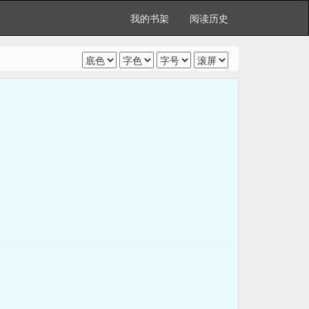
我的书架
阅读历史