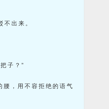
驳不出来。
把子？”
的腰，用不容拒绝的语气