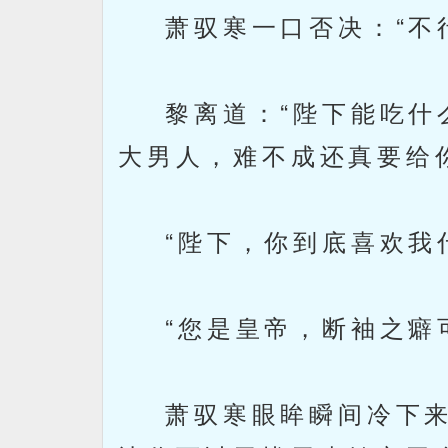
萧驭寒一口否决：“不行
黎离道：“陛下能吃什么
大男人，难不成还真要给
“陛下，你到底喜欢我什
“您是皇帝，断袖之癖可
萧驭寒眼眸瞬间冷下来，