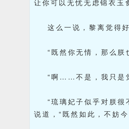
让你可以无忧无虑锦衣玉
这么一说，黎离觉得好
“既然你无情，那么朕也
“啊……不是，我只是觉
“琉璃妃子似乎对朕很不
说道，“既然如此，不妨今