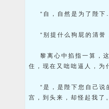
“自，自然是为了陛下…
“别提什么狗屁的清誉，
黎离心中掐指一算，这
住，现在又咄咄逼人，为
“是，是陛下您自己说的
宫，到头来，却怪起我了