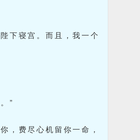
陛下寝宫。而且，我一个
。”
你，费尽心机留你一命，