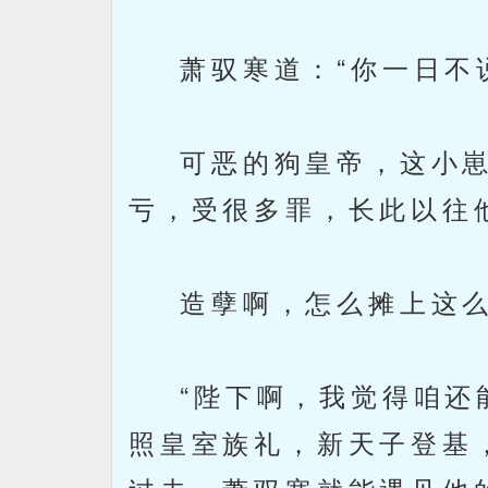
萧驭寒道：“你一日不说
可恶的狗皇帝，这小崽
亏，受很多罪，长此以往
造孽啊，怎么摊上这么
“陛下啊，我觉得咱还能
照皇室族礼，新天子登基