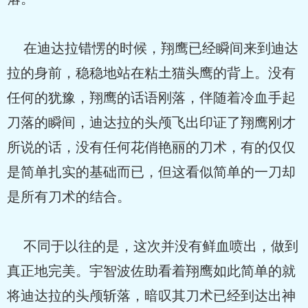
在迪达拉错愣的时候，翔鹰已经瞬间来到迪达
拉的身前，稳稳地站在粘土猫头鹰的背上。没有
任何的犹豫，翔鹰的话语刚落，伴随着冷血手起
刀落的瞬间，迪达拉的头颅飞出印证了翔鹰刚才
所说的话，没有任何花俏艳丽的刀术，有的仅仅
是简单扎实的基础而已，但这看似简单的一刀却
是所有刀术的结合。
不同于以往的是，这次并没有鲜血喷出，做到
真正地完美。宇智波佐助看着翔鹰如此简单的就
将迪达拉的头颅斩落，暗叹其刀术已经到达出神