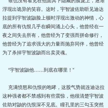
谁也没有看见在他面具下隐藏的脸庞上，逐渐
浮现出诡异的笑容。这时，宇智波佐助听见迪达
拉提到宇智波鼬脸上顿时浮现出激动的神情，心
底的所有仇恨几乎在瞬间涌上心头，他曾经在一
夜之间失去所有，他曾经为了变强而拼命修行，
他曾经为了追求强大的力量而抛弃同伴，他曾经
为了杀掉宇智波鼬而出卖灵魂。
“宇智波鼬他……到底在哪里！”
充满愤怒和仇恨的咆哮，这股气势就连迪达拉
这种强者都不禁感到有些震惊，他很清楚宇智波
佐助对鼬的仇恨深不见底。瞳孔里的三勾玉突然