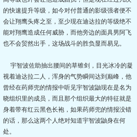
的快速提升等级，如今对付普通的影级强者便不
会让翔鹰头疼之至，至少现在迪达拉的等级绝不
能对翔鹰造成任何威胁，而他旁边的面具男阿飞
也不会贸然出手，这场战斗的胜负显而易见。
宇智波佐助抽出腰间的草锥剑，目光冰冷的凝
视着迪达拉二人，浑身的气势瞬间达到巅峰，他
曾经在药师兜的情报中听见宇智波鼬现在是名为
晓组织里的成员，而且那个组织最大的特征就是
身着带有红云黑色长袍，如果药师兜的情报没错
的话，那么这两个人绝对知道宇智波鼬身在何
处。