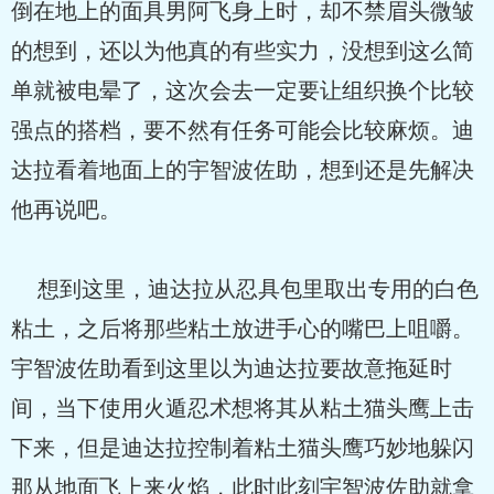
倒在地上的面具男阿飞身上时，却不禁眉头微皱
的想到，还以为他真的有些实力，没想到这么简
单就被电晕了，这次会去一定要让组织换个比较
强点的搭档，要不然有任务可能会比较麻烦。迪
达拉看着地面上的宇智波佐助，想到还是先解决
他再说吧。
想到这里，迪达拉从忍具包里取出专用的白色
粘土，之后将那些粘土放进手心的嘴巴上咀嚼。
宇智波佐助看到这里以为迪达拉要故意拖延时
间，当下使用火遁忍术想将其从粘土猫头鹰上击
下来，但是迪达拉控制着粘土猫头鹰巧妙地躲闪
那从地面飞上来火焰，此时此刻宇智波佐助就拿