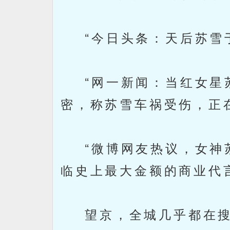
“今日头条：天后苏雪于
“网一新闻：当红女星苏
密，称苏雪车祸受伤，正
“微博网友热议，女神苏
临史上最大金额的商业代
望京，全城几乎都在搜