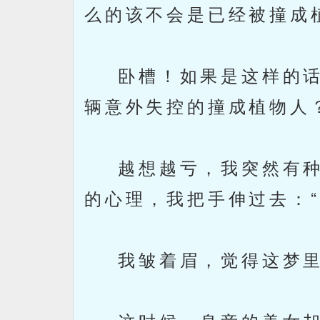
么的该不会是已经被撞成
卧槽！如果是这样的话
辆意外失控的撞成植物人
越想越亏，我突然有种
的心理，我把手伸过去：“
我皱着眉，觉得这梦里