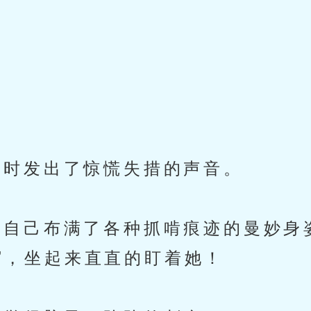
时发出了惊慌失措的声音。
自己布满了各种抓啃痕迹的曼妙身
’，坐起来直直的盯着她！