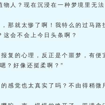
植物人？现在沉浸在一种梦境里无法
，那就太惨了啊！我特么的过马路
？这会不会上今日头条啊？
报复的心理，反正是个噩梦，有便
嗯？好像还挺柔啊？”
的感觉也太真实了吗？不由得稍微