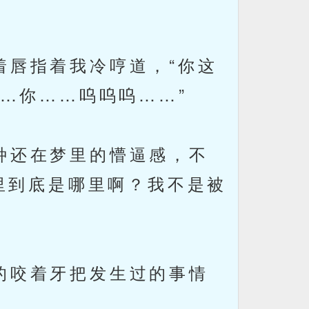
唇指着我冷哼道，“你这
…你……呜呜呜……”
种还在梦里的懵逼感，不
里到底是哪里啊？我不是被
的咬着牙把发生过的事情