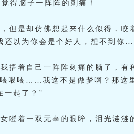
觉得脑子一阵阵的刺痛！
，但是却仿佛想起来什么似得，咬着
我还以为你会是个好人，想不到你…
我捂着自己一阵阵刺痛的脑子，有
“喂喂喂……我这不是做梦啊？那这
在一起了？”
女瞪着一双无辜的眼眸，泪光涟涟