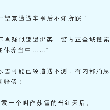
望京遭遇车祸后不知所踪！”
雪疑似遭遇绑架，警方正全城搜索
在休养当中……”
雪可能已经遭遇不测，有内部消息
言赔偿！”
索一个叫作苏雪的当红天后。