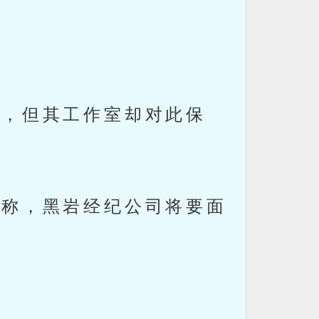
，但其工作室却对此保
称，黑岩经纪公司将要面