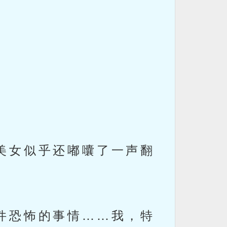
美女似乎还嘟囔了一声翻
件恐怖的事情……我，特