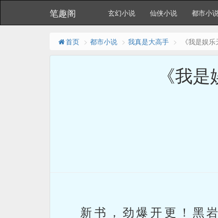
笔趣阁
玄幻小说
仙侠小说
都市小
首页
都市小说
我真是大高手
《我是娱乐
《我是
新书，劲爆开更！黑岩