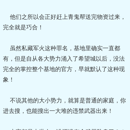
他们之所以会正好赶上青鬼帮送完物资过来，
完全就是巧合！
虽然私藏军火这种罪名，基地里确实一直都
有，但是自从各大势力涌入了希望城以后，没法
完全的掌控整个基地的官方，早就默认了这种现
象！
不说其他的大小势力，就算是普通的家庭，你
进去搜，也能搜出一大堆的违禁武器出来！