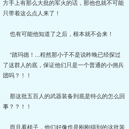
方手上有那么大批的军火的话，那他也就不可能
只带着这么点人来了！
也有可能他知道了之后，根本就不会来！
“踏玛德！...程然那小子不是说昨晚已经探过
了这群人的底，保证他们只是一个普通的小佣兵
团吗？！！
那这批五百人的武器装备到底是特么的怎么回
事？？！！
而且看样子，他们好像也是刚刚得到的这批装