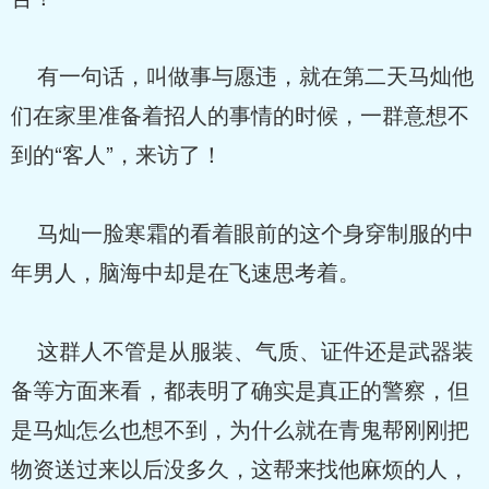
有一句话，叫做事与愿违，就在第二天马灿他
们在家里准备着招人的事情的时候，一群意想不
到的“客人”，来访了！
马灿一脸寒霜的看着眼前的这个身穿制服的中
年男人，脑海中却是在飞速思考着。
这群人不管是从服装、气质、证件还是武器装
备等方面来看，都表明了确实是真正的警察，但
是马灿怎么也想不到，为什么就在青鬼帮刚刚把
物资送过来以后没多久，这帮来找他麻烦的人，