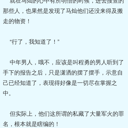
就在马灿的心中有所明悟的时候，进去搜查的
那些人，也果然是发现了马灿他们还没来得及搬
走的物资！
“行了，我知道了！”
中年男人，哦不，应该是叫程勇的男人听到了
手下的报告之后，只是潇洒的摆了摆手，示意自
己已经知道了，表现得好像是一切尽在掌握之
中。
但实际上，他们这所谓的私藏了大量军火的罪
名，根本就是瞎编的！