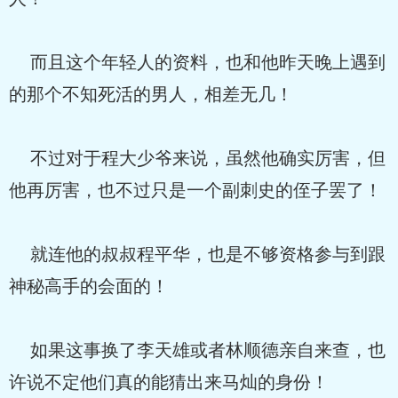
而且这个年轻人的资料，也和他昨天晚上遇到
的那个不知死活的男人，相差无几！
不过对于程大少爷来说，虽然他确实厉害，但
他再厉害，也不过只是一个副刺史的侄子罢了！
就连他的叔叔程平华，也是不够资格参与到跟
神秘高手的会面的！
如果这事换了李天雄或者林顺德亲自来查，也
许说不定他们真的能猜出来马灿的身份！