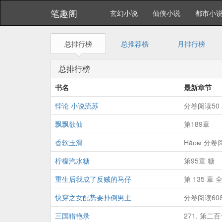
笔趣阁
玄幻小说
仙侠小说
都市小
总排行榜
总推荐榜
月排行榜
总排行榜
书名
最新章节
悖论 小说流苏
分卷阅读50
飘飘欲仙
第189章
香软玉滑
Háом 分卷
柠檬汽水糖
第95章 糖
重生后我成了反贼的马仔
第 135 章
快穿之女配势要扑倒男主
分卷阅读60
三国猎艳录
271. 第