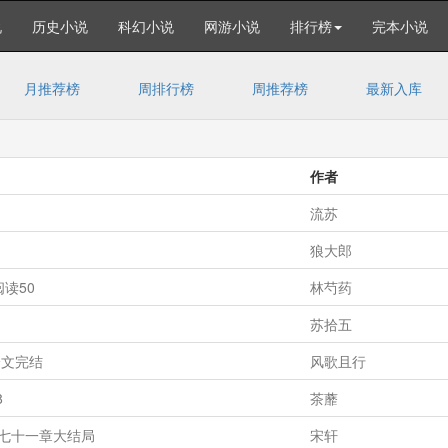
说
历史小说
科幻小说
网游小说
排行榜
完本小说
月推荐榜
周排行榜
周推荐榜
最新入库
作者
流苏
狼大郎
阅读50
林芍药
苏拾五
 全文完结
风歌且行
8
茶蘼
二百七十一章大结局
宋轩