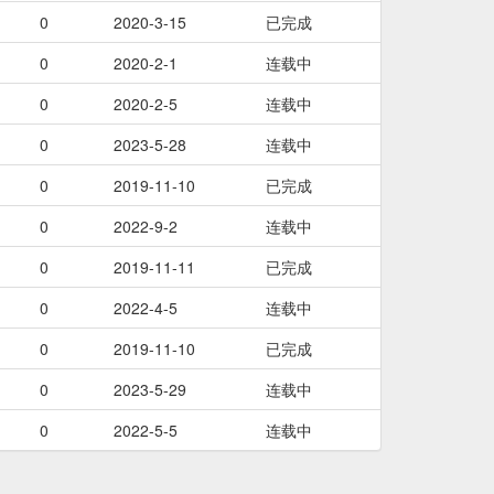
0
2020-3-15
已完成
0
2020-2-1
连载中
0
2020-2-5
连载中
0
2023-5-28
连载中
0
2019-11-10
已完成
0
2022-9-2
连载中
0
2019-11-11
已完成
0
2022-4-5
连载中
0
2019-11-10
已完成
0
2023-5-29
连载中
0
2022-5-5
连载中