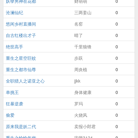
妖孽男神在花都
财萌萌
0
沧澜仙纪
三两姜山
0
悠闲乡村直播间
名窑
0
自古红楼出才子
晴了
0
绝世高手
千里狼锋
0
重生之星空巨蚊
步跃
0
重生之都市仙尊
周炎植
0
全职猎人之诺亚之心
jjkk
0
单挑王
身体健康
0
狂暴逆袭
罗玛
0
偷爱
火烧风
0
原来我是妖二代
卖报小郎君
0
重生之恰恰年华
宋颂3124
0