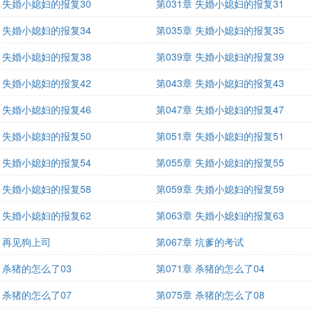
章 失婚小媳妇的报复30
第031章 失婚小媳妇的报复31
章 失婚小媳妇的报复34
第035章 失婚小媳妇的报复35
章 失婚小媳妇的报复38
第039章 失婚小媳妇的报复39
章 失婚小媳妇的报复42
第043章 失婚小媳妇的报复43
章 失婚小媳妇的报复46
第047章 失婚小媳妇的报复47
章 失婚小媳妇的报复50
第051章 失婚小媳妇的报复51
章 失婚小媳妇的报复54
第055章 失婚小媳妇的报复55
章 失婚小媳妇的报复58
第059章 失婚小媳妇的报复59
章 失婚小媳妇的报复62
第063章 失婚小媳妇的报复63
章 再见狗上司
第067章 坑爹的考试
章 杀猪的怎么了03
第071章 杀猪的怎么了04
章 杀猪的怎么了07
第075章 杀猪的怎么了08