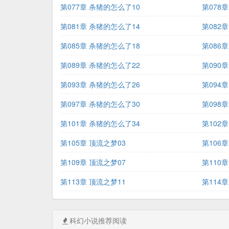
第077章 杀猪的怎么了10
第078
第081章 杀猪的怎么了14
第082
第085章 杀猪的怎么了18
第086
第089章 杀猪的怎么了22
第090
第093章 杀猪的怎么了26
第094
第097章 杀猪的怎么了30
第098
第101章 杀猪的怎么了34
第102
第105章 顶流之梦03
第106
第109章 顶流之梦07
第110
第113章 顶流之梦11
第114
科幻小说推荐阅读