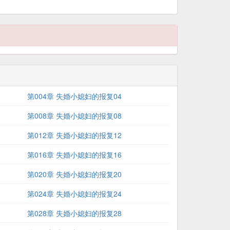
第004章 失婚小媳妇的报复04
第008章 失婚小媳妇的报复08
第012章 失婚小媳妇的报复12
第016章 失婚小媳妇的报复16
第020章 失婚小媳妇的报复20
第024章 失婚小媳妇的报复24
第028章 失婚小媳妇的报复28