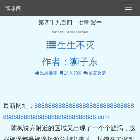
笔趣阁
第四千九百四十七章 罢手
第四千九百四十七章 罢手-生生不灭-笔趣阁
生生不灭
作者：狮子东
投票推荐
加入书签
留言反馈
最新网址：
88888888888888888888888888888
888888888888888888888888888.com
陈枫说完附近的区域又出现了一个个旋涡，这
些旋涡都是旋涡起源分割出来的，封锁在了游离