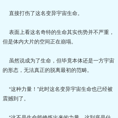
直接打伤了这名变异宇宙生命。
表面上看这名奇特的生命其实伤势并不严重，
但是体内大片的空间正在崩塌。
虽然说成为了生命，但毕竟本体还是一方宇宙
的形态，无法真正的脱离最初的范畴。
“这种力量！”此时这名变异宇宙生命也已经被
震撼到了。
“这不是生命能修炼出来的力量，这到底是什