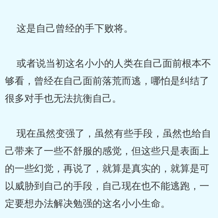
这是自己曾经的手下败将。
或者说当初这名小小的人类在自己面前根本不
够看，曾经在自己面前落荒而逃，哪怕是纠结了
很多对手也无法抗衡自己。
现在虽然变强了，虽然有些手段，虽然也给自
己带来了一些不舒服的感觉，但这些只是表面上
的一些幻觉，再说了，就算是真实的，就算是可
以威胁到自己的手段，自己现在也不能逃跑，一
定要想办法解决勉强的这名小小生命。