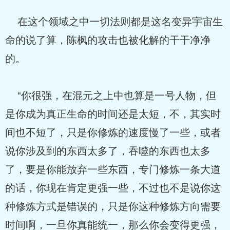
在这个领域之中一切法则都是这名变异宇宙生
命的说了算，陈枫的攻击也被化解的干干净净
的。
“你很强，在混元之上中也算是一号人物，但
是你成为真正生命的时间还是太短，不，其实时
间也不短了，只是你修炼的速度慢了一些，或者
说你涉及到的东西太多了，吞噬的东西也太多
了，要是你能放弃一些东西，专门修炼一条大道
的话，你现在肯定更强一些，不过也不是说你这
种修炼方式是错误的，只是你这种修炼方向需要
时间啊，一旦你真能统一，那么你会变得更强，