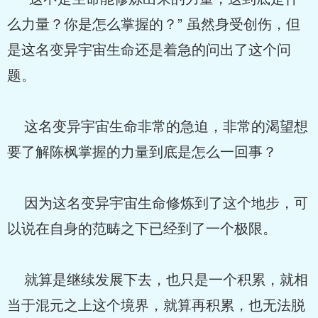
么力量？你是怎么掌握的？” 虽然身受创伤，但
是这名变异宇宙生命还是着急的问出了这个问
题。
这名变异宇宙生命非常的急迫，非常的渴望想
要了解陈枫掌握的力量到底是怎么一回事？
因为这名变异宇宙生命修炼到了这个地步，可
以说在自身的范畴之下已经到了一个极限。
就算是继续发展下去，也只是一个积累，就相
当于混元之上这个境界，就算再积累，也无法脱