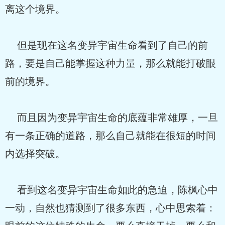
离这个境界。
但是现在这名变异宇宙生命看到了自己的前
路，要是自己能掌握这种力量，那么就能打破眼
前的境界。
而且因为变异宇宙生命的底蕴非常雄厚，一旦
有一条正确的道路，那么自己就能在很短的时间
内选择突破。
看到这名变异宇宙生命如此的急迫，陈枫心中
一动，自然也猜测到了很多东西，心中思索着：