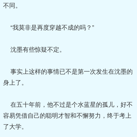
不同。
“我莫非是再度穿越不成的吗？”
沈墨有些惊疑不定。
事实上这样的事情已不是第一次发生在沈墨的
身上了。
在五十年前，他不过是个水蓝星的孤儿，好不
容易凭借自己的聪明才智和不懈努力，终于考上
了大学。