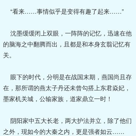
“看来……事情似乎是变得有趣了起来……”
沈墨缓缓闭上双眼，一阵阵的记忆，迅速在他
的脑海之中翻腾而出，且都是和本身玄翦记忆有
关。
眼下的时代，分明是在战国末期，燕国尚且存
在，那所谓的燕太子丹还未曾勾搭上东君焱妃，
墨家机关城，公输家族，道家鼎立一时！
阴阳家中五大长老，两大护法并立，除了他们
之外，现如今的大秦之内，更是强者如云……