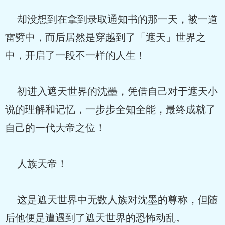
却没想到在拿到录取通知书的那一天，被一道
雷劈中，而后居然是穿越到了「遮天」世界之
中，开启了一段不一样的人生！
初进入遮天世界的沈墨，凭借自己对于遮天小
说的理解和记忆，一步步全知全能，最终成就了
自己的一代大帝之位！
人族天帝！
这是遮天世界中无数人族对沈墨的尊称，但随
后他便是遭遇到了遮天世界的恐怖动乱。