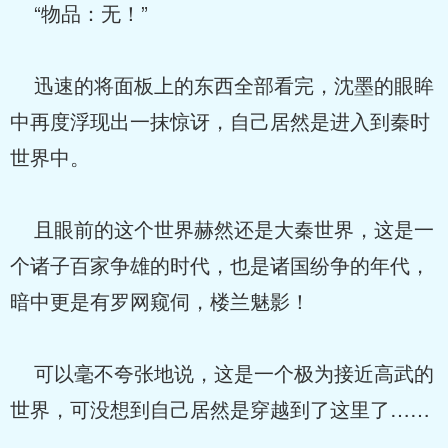
“物品：无！”
迅速的将面板上的东西全部看完，沈墨的眼眸
中再度浮现出一抹惊讶，自己居然是进入到秦时
世界中。
且眼前的这个世界赫然还是大秦世界，这是一
个诸子百家争雄的时代，也是诸国纷争的年代，
暗中更是有罗网窥伺，楼兰魅影！
可以毫不夸张地说，这是一个极为接近高武的
世界，可没想到自己居然是穿越到了这里了……