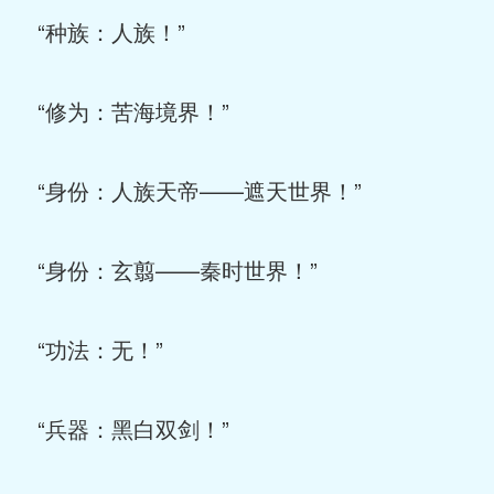
“种族：人族！”
“修为：苦海境界！”
“身份：人族天帝——遮天世界！”
“身份：玄翦——秦时世界！”
“功法：无！”
“兵器：黑白双剑！”