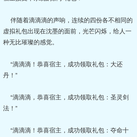
伴随着滴滴滴的声响，连续的四份各不相同的
虚拟礼包出现在沈墨的面前，光芒闪烁，给人一
种无比璀璨的感觉。
“滴滴滴！恭喜宿主，成功领取礼包：大还
丹！”
“滴滴滴，恭喜宿主，成功领取礼包：圣灵剑
法！”
“滴滴滴！恭喜宿主，成功领取礼包：夺命十