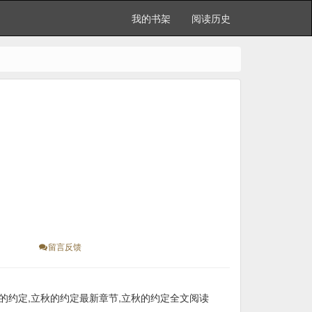
我的书架
阅读历史
留言反馈
的约定,立秋的约定最新章节,立秋的约定全文阅读