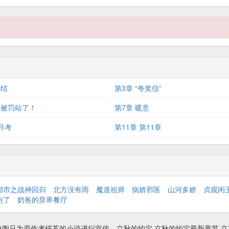
心结
第3章 “夸奖信”
我被罚站了！
第7章 暖意
 月考
第11章 第11章
都市之战神回归
北方没有雨
魔道祖师
病娇邪医
山河多娇
贞观闲
跑了
奶爸的异界餐厅
阁只为原作者梣苓的小说进行宣传。立秋的约定,立秋的约定最新章节,