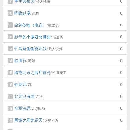
重生犬夜叉
0
9
/ 神之残曲
呼吸过度
0
10
/ 风棉
金牌教练（电竞）
0
11
/ 蝶之灵
影帝的小傲娇比糖甜
0
12
/ 渐迷离
竹马竟偷偷喜欢我
0
13
/ 荒人说梦
临渊行
0
14
/ 宅猪
猎艳北宋之阅尽群芳
0
15
/ 恨世魔王
牧龙师
0
16
/ 乱
北方没有雨
0
17
/ 樱天
全职法师
0
18
/ 乱(书坊)
网游之邪龙逆天
0
19
/ 火星引力