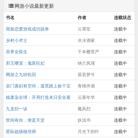
网游小说最新更新
书名
作者
连载状态
我靠恋爱游戏成功脱单
云霄笙
连载中
乡村小术士
水冷酒家
连载中
异界女医生
千本樱景严
连载中
邪王嗜宠：鬼医狂妃
纳兰凤瑾
连载中
网游之九转轮回
莫若梦兮
连载中
农门寡妇有空间，逃荒路上捡个宝
青桃伴酒
连载中
核废染全球：开局打造末日安全屋
云慕年华
连载中
九龙归一诀
魔风烈
连载中
世间有你，便是天堂
妖浅书
连载中
星际超级植培师
月光下的叶
连载中