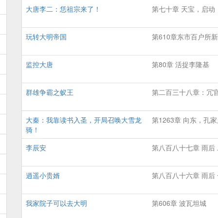
大唐李二：恁祖宗来了！
第七十章 天宝，启动
玩转大明帝国
第610章东市百户所
监控大唐
第80章 活捉李隆基
群雄争霸之蚁王
第二百三十八章：冗
大秦：我靠读书入圣，开局召唤大雪龙
第1263章 向东，孔
骑！
李辰安
第八百八十七章 雨后 
逍遥小贵婿
第八百八十六章 雨后 
我家院子可以去大明
第606章 波瓦坦城