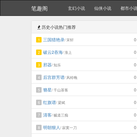
笔趣阁
玄幻小说
仙侠小说
都市小
历史小说热门推荐
三国猎艳录
0
1
/ 宋轩
破云2吞海
0
2
/ 淮上
邪器
0
3
/ 知乐
后宫群芳谱
0
4
/ 风铃晚
簪星
0
5
/ 千山茶客
红旗谱
0
6
/ 梁斌
清客
0
7
/ 贼道三痴
明朝狠人
0
8
/ 寂寞一刀