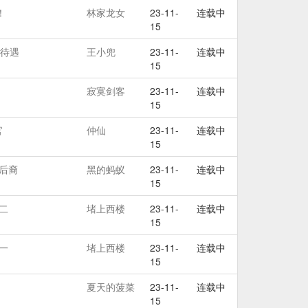
！
林家龙女
23-11-
连载中
15
新待遇
王小兜
23-11-
连载中
15
寂寞剑客
23-11-
连载中
15
官
仲仙
23-11-
连载中
15
家后裔
黑的蚂蚁
23-11-
连载中
15
二
堵上西楼
23-11-
连载中
15
一
堵上西楼
23-11-
连载中
15
夏天的菠菜
23-11-
连载中
15