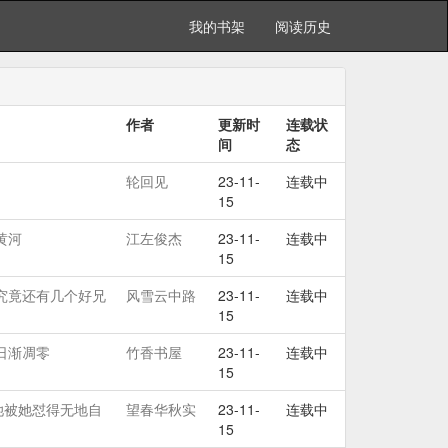
我的书架
阅读历史
作者
更新时
连载状
间
态
轮回见
23-11-
连载中
15
黄河
江左俊杰
23-11-
连载中
15
究竟还有几个好兄
风雪云中路
23-11-
连载中
15
日渐凋零
竹香书屋
23-11-
连载中
15
，她被她怼得无地自
望春华秋实
23-11-
连载中
15