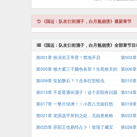
《国运：队友仨街溜子，白月魁崩溃》最新章节
《国运：队友仨街溜子，白月魁崩溃》全部章节目
第001章 扮演岩王帝君！禁地开启
第002
第005章 矮大紧三子颜色各异？生死攸关的
第006
失误
第009章 安如磐石？？击杀巨型蝗虫
第010
第013章 不是普通街溜子！这个苏阳有问题
第014
第017章 一整片绿洲！！小西八无能狂怒
第018
第021章 龙国选手所到之处，无凶兽敢称
第022
第025章 苏阳王也易经占卜！发现了藏宝
第026