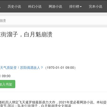
说
历史小说
科幻小说
网游小说
排行榜
完本小说
崩溃
仨街溜子，白月魁崩溃
 景天气质陡变！苏阳偶遇故人？
（1970-01-01 09:00）
09:00
加入书架
机四人绑定飞天暹罗猫最新鼎力大作，2021年度必看网游小说。本站提
章节,国运：队友仨街溜子，白月魁崩溃全文阅读