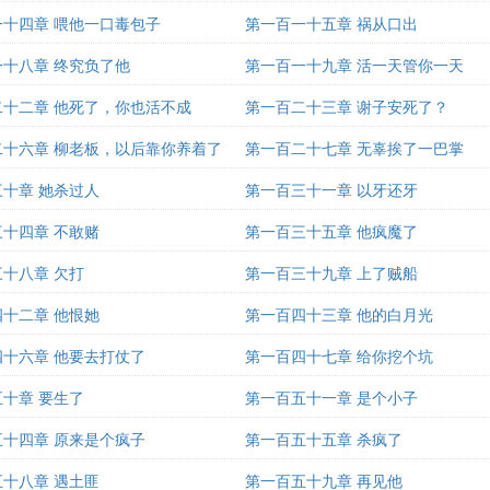
一十四章 喂他一口毒包子
第一百一十五章 祸从口出
十八章 终究负了他
第一百一十九章 活一天管你一天
二十二章 他死了，你也活不成
第一百二十三章 谢子安死了？
二十六章 柳老板，以后靠你养着了
第一百二十七章 无辜挨了一巴掌
十章 她杀过人
第一百三十一章 以牙还牙
十四章 不敢赌
第一百三十五章 他疯魔了
十八章 欠打
第一百三十九章 上了贼船
十二章 他恨她
第一百四十三章 他的白月光
四十六章 他要去打仗了
第一百四十七章 给你挖个坑
十章 要生了
第一百五十一章 是个小子
五十四章 原来是个疯子
第一百五十五章 杀疯了
十八章 遇土匪
第一百五十九章 再见他