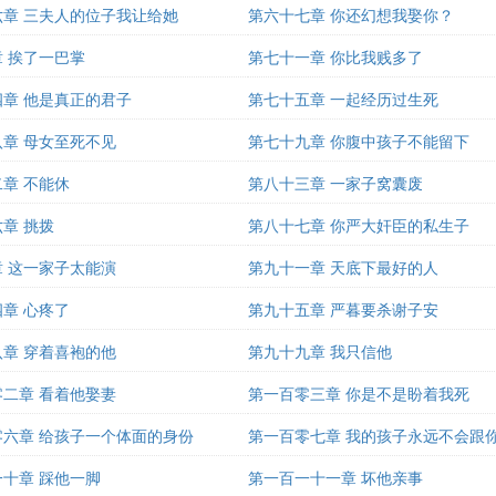
六章 三夫人的位子我让给她
第六十七章 你还幻想我娶你？
 挨了一巴掌
第七十一章 你比我贱多了
章 他是真正的君子
第七十五章 一起经历过生死
章 母女至死不见
第七十九章 你腹中孩子不能留下
章 不能休
第八十三章 一家子窝囊废
章 挑拨
第八十七章 你严大奸臣的私生子
 这一家子太能演
第九十一章 天底下最好的人
章 心疼了
第九十五章 严暮要杀谢子安
章 穿着喜袍的他
第九十九章 我只信他
二章 看着他娶妻
第一百零三章 你是不是盼着我死
零六章 给孩子一个体面的身份
第一百零七章 我的孩子永远不会跟
十章 踩他一脚
第一百一十一章 坏他亲事