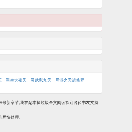
王
重生犬夜叉
灵武弑九天
网游之天谴修罗
圾最新章节,我在副本捡垃圾全文阅读欢迎各位书友支持
会尽快处理。