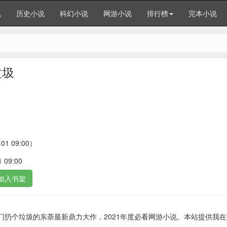
说
历史小说
科幻小说
网游小说
排行榜
完本小说
垃圾
-01 09:00）
09:00
加入书架
门扔个垃圾的东荼最新鼎力大作，2021年度必看网游小说。本站提供我在