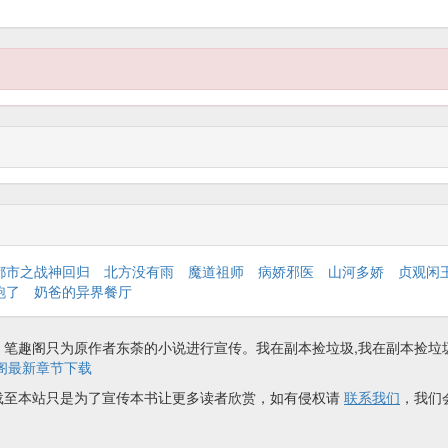
都市之战神回归
北方没有雨
魔道祖师
病娇邪医
山河多娇
贞观闲
跑了
奶爸的异界餐厅
笔趣阁只为原作者东荼的小说进行宣传。我在副本捡垃圾,我在副本捡垃
阁最新章节下载
载至本站只是为了宣传本书让更多读者欣赏，如有侵权请
联系我们
，我们