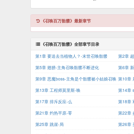
《召唤百万骷髅》最新章节
《召唤百万骷髅》全部章节目录
第1章 要送去当植物人？-末世召唤骷髅
第2章 
第5章 翅膀-主角召唤骷髅不断进化
第6章 
第9章 恶魔boss-主角是个骷髅被小姑娘召唤
第10章
第13章 工程师莫里斯-唤
第14章 
第17章 排斥反应-么
第18章 
第21章 灼热平原-零
第22章
第25章 跳崖-局
第26章 