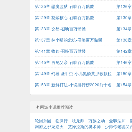
第125章 恶魔监狱-召唤百万骷髅
唤百万
第126
第129章 凝聚核心-召唤百万骷髅
第130
第133章 交易-召唤百万骷髅
第134
第137章 林小喵的危机-召唤百万骷髅
第138
第141章 收购-召唤百万骷髅
第142
第145章 再见父亲-召唤百万骷髅
第146
第149章 幻器·圣甲虫-小儿氨酚黄那敏颗粒
第150
第153章 新鲜打法-小说排行榜2020前十名
第154
网游小说推荐阅读
轮回乐园
临渊行
牧龙师
万族之劫
全职法师
网游之邪龙逆天
艾泽拉斯的奥术师
少帅你老婆又