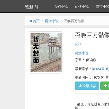
笔趣阁
玄幻小说
仙侠小说
都市小
首页
网游小说
召唤百万骷髅
召唤百万骷
熙恒
网游小说
字数：
阅读数：
最新章节：
第154章
更新时间：1970-01-01 
投票推荐
话说，你见过百万骷髅
读