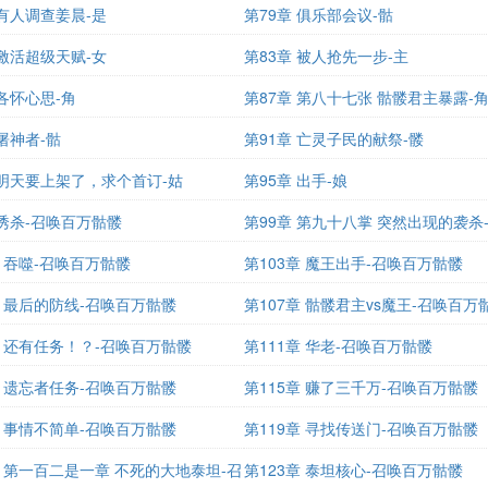
 有人调查姜晨-是
第79章 俱乐部会议-骷
 激活超级天赋-女
第83章 被人抢先一步-主
 各怀心思-角
第87章 第八十七张 骷髅君主暴露-
 屠神者-骷
第91章 亡灵子民的献祭-髅
 明天要上架了，求个首订-姑
第95章 出手-娘
 诱杀-召唤百万骷髅
第99章 第九十八掌 突然出现的袭杀
章 吞噬-召唤百万骷髅
万骷髅
第103章 魔王出手-召唤百万骷髅
章 最后的防线-召唤百万骷髅
第107章 骷髅君主vs魔王-召唤百万
章 还有任务！？-召唤百万骷髅
第111章 华老-召唤百万骷髅
章 遗忘者任务-召唤百万骷髅
第115章 赚了三千万-召唤百万骷髅
章 事情不简单-召唤百万骷髅
第119章 寻找传送门-召唤百万骷髅
章 第一百二是一章 不死的大地泰坦-召
第123章 泰坦核心-召唤百万骷髅