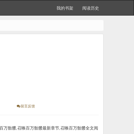
我的书架
阅读历史
留言反馈
百万骷髅,召唤百万骷髅最新章节,召唤百万骷髅全文阅