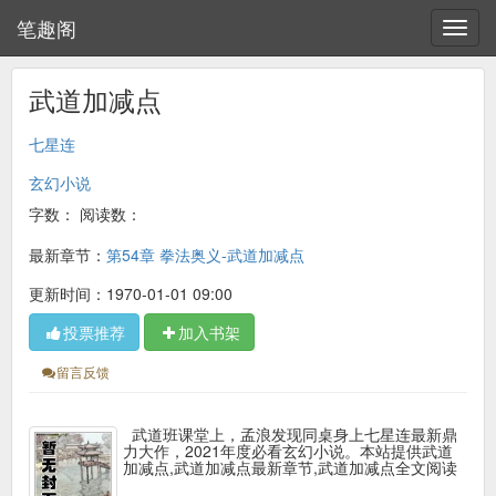
笔趣阁
武道加减点
七星连
玄幻小说
字数：
阅读数：
最新章节：
第54章 拳法奥义-武道加减点
更新时间：1970-01-01 09:00
投票推荐
加入书架
留言反馈
武道班课堂上，孟浪发现同桌身上七星连最新鼎
力大作，2021年度必看玄幻小说。本站提供武道
加减点,武道加减点最新章节,武道加减点全文阅读