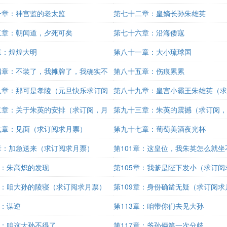
一章：神宫监的老太监
第七十二章：皇嫡长孙朱雄英
五章：朝闻道，夕死可矣
第七十六章：沿海倭寇
章：煌煌大明
第八十一章：大小琉球国
四章：不装了，我摊牌了，我确实不
第八十五章：伤痕累累
生的
八章：那可是孝陵（元旦快乐求订阅
第八十九章：皇宫小霸王朱雄英（求
）
二章：关于朱英的安排（求订阅，月
月票）
第九十三章：朱英的震撼（求订阅，
六章：见面（求订阅求月票）
第九十七章：葡萄美酒夜光杯
章：加急送来（求订阅求月票）
第101章：这皇位，我朱英怎么就坐
章：朱高炽的发现
（求月票求订阅）
第105章：我爹是陛下发小（求订阅
章：咱大孙的陵寝（求订阅求月票）
第109章：身份确凿无疑（求订阅求
章：谋逆
第113章：咱带你们去见大孙
章：咱这大孙不得了
第117章：爷孙俩第一次分歧