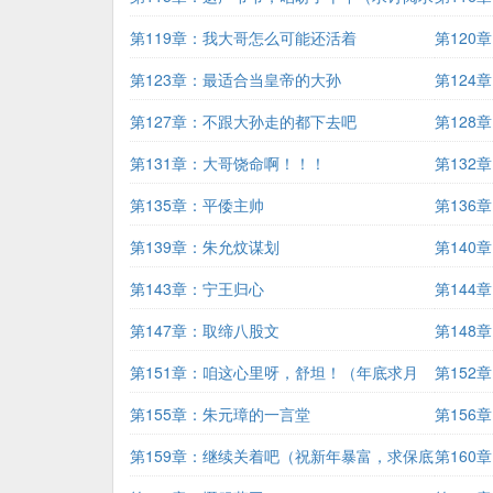
月票）
第119章：我大哥怎么可能还活着
第120
第123章：最适合当皇帝的大孙
第124
第127章：不跟大孙走的都下去吧
第128
第131章：大哥饶命啊！！！
第132
第135章：平倭主帅
第136
第139章：朱允炆谋划
第140
第143章：宁王归心
第144
第147章：取缔八股文
第148
第151章：咱这心里呀，舒坦！（年底求月
第152
票）
第155章：朱元璋的一言堂
第156
第159章：继续关着吧（祝新年暴富，求保底
票）
第160