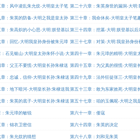
-大明:我皇孙身份被朱元璋曝光了最
五章：风中凌乱朱允炆-大明皇太子笔
亲小说网
第二十六章：朱英身世的漏洞-大明:
九章：朱英的防备-大明之我是皇太孙
份被朱元璋曝光了 笔趣阁
第三十章：我命休矣-大明皇太子笔
元璋
章：朱高炽的小心思-大明:朕登基以
第三十四章：挖墓-大明:朕登基以后
小说网
六章：回忆-大明我皇孙身份被朱元璋
网-大明皇太孙朱怀小说
第三十七章：对策-大明:我皇孙身份
：石见银山-大明皇太孙朱怀小说-大
曝光了最新章节
第四十一章：朱元璋的精明-大明皇
孙小说
四章：父王不要慌-大明皇长孙朱棣送
阅读-大明,我皇孙身份被朱元璋曝光
第四十五章：为父真的很慌-大明皇
123
章：忠诚，信仰-大明皇长孙:朱棣送
送我上皇位123
第四十九章：法外狂徒张三-大明皇长
位笔趣阁
章：地下暗河-大明皇长孙:朱棣送我
送我上皇位读一读
第五十三章：敢为东家效死-大明皇长
下载
章：朱英的底子-大明皇长孙:朱棣送
送我上皇位起点
第五十七章：咱的玉佩呢-大明之我
位起点中文网-大明之我是皇太孙朱怀
章：朱元璋的敏锐
朱怀朱元璋-大明:我皇孙身份被朱元
第六十一章：倭寇
三章：锦衣卫密信
免费阅读
第六十四章：朱英的决定
七章：朱允炆的猜想
第六十八章：刘和见朱英