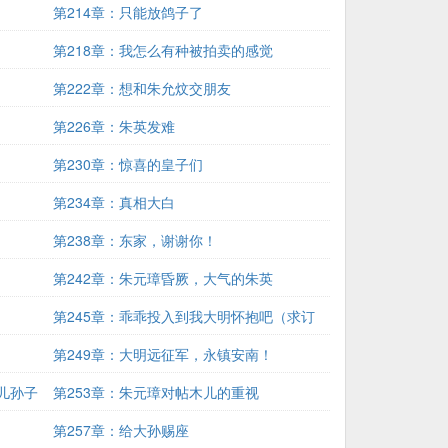
第214章：只能放鸽子了
第218章：我怎么有种被拍卖的感觉
第222章：想和朱允炆交朋友
第226章：朱英发难
第230章：惊喜的皇子们
第234章：真相大白
第238章：东家，谢谢你！
第242章：朱元璋昏厥，大气的朱英
第245章：乖乖投入到我大明怀抱吧（求订
阅，求月票）
第249章：大明远征军，永镇安南！
儿孙子
第253章：朱元璋对帖木儿的重视
第257章：给大孙赐座