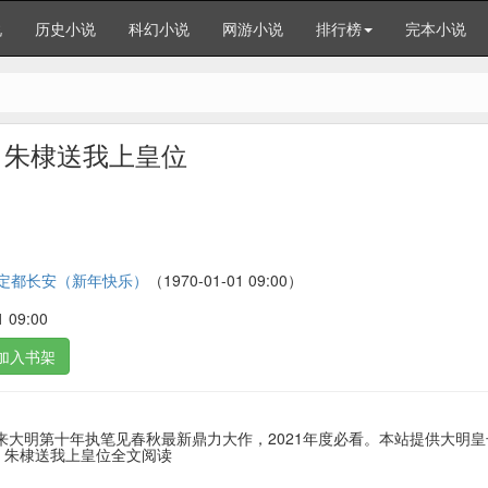
说
历史小说
科幻小说
网游小说
排行榜
完本小说
：朱棣送我上皇位
：定都长安（新年快乐）
（1970-01-01 09:00）
09:00
加入书架
大明第十年执笔见春秋最新鼎力大作，2021年度必看。本站提供大明皇
：朱棣送我上皇位全文阅读