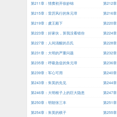
第211章：情窦初开徐妙锦
第212
第215章：雷厉风行的朱元璋
第216
第219章：虞王殿下
第220
第223章：好家伙，算我没看错你
第224
第227章：人间清醒的吕氏
第228
第231章：大明的严重问题
第232
第235章：呼吸急促的朱元璋
第236
第239章：军心可用
第240
第243章：朱英的先见
第244
第246章：大明根子上的巨大隐患
第247
第250章：明朝张三丰
第251
第254章：朱英的棋子
第255