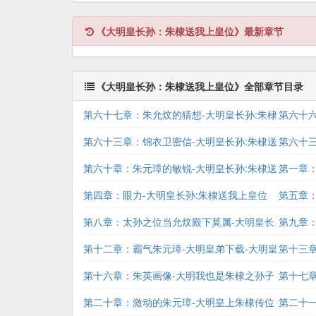
《大明皇长孙：朱棣送我上皇位》最新章节
《大明皇长孙：朱棣送我上皇位》全部章节目录
第六十七章：朱允炆的猜想-大明皇长孙:朱棣
第六十六
送我上皇位下载-大明皇长孙:朱棣送我上皇位
第六十三章：锦衣卫密信-大明皇长孙:朱棣送
送我上
第六十三
起点
我上皇位读一读
第六十章：朱元璋的敏锐-大明皇长孙:朱棣送
位 最新
第一章：
我上皇位下载
第四章：眼力-大明皇长孙:朱棣送我上皇位
皇位起
第五章：
123-大明皇太子
第八章：太孙之位当允炆殿下莫属-大明皇长
位读一
第九章
孙:朱棣送我上皇位顶点-大明天子皇后
第十二章：霸气朱元璋-大明皇弟下载-大明皇
元璋-大
第十三
长孙朱棣送我上皇位起点中文网
第十六章：朱英画像-大明我也是朱棣之孙子
下载-
第十七章
第二十章：激动的朱元璋-大明皇上朱棣传位
璋曝光
第二十