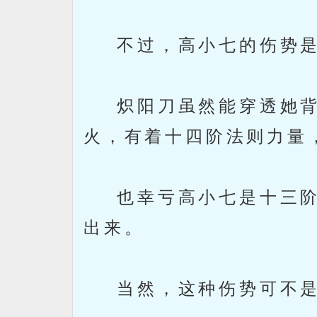
不过，高小七的伤势是
炽阳刀虽然能穿透她背
火，有着十四阶法则力量
也幸亏高小七是十三阶
出来。
当然，这种伤势可不是