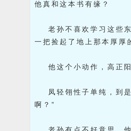
他真和这本书有缘？
老孙不喜欢学习这些东
一把捡起了地上那本厚厚
他这个小动作，高正阳
凤轻翎性子单纯，到是和
啊？”
老孙有点不好意思，他急