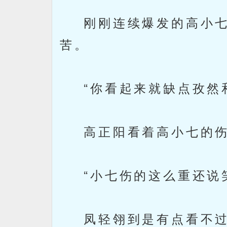
刚刚连续爆发的高小七
苦。
“你看起来就缺点孜然和
高正阳看着高小七的伤
“小七伤的这么重还说笑
凤轻翎到是有点看不过