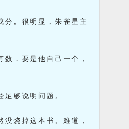
成分。很明显，朱雀星主
有数，要是他自己一个，
经足够说明问题。
然没烧掉这本书。难道，