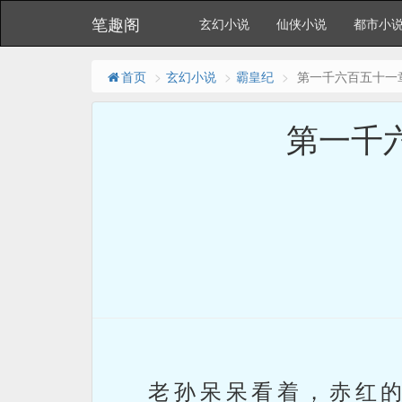
笔趣阁
玄幻小说
仙侠小说
都市小
首页
玄幻小说
霸皇纪
第一千六百五十一章
第一千
老孙呆呆看着，赤红的