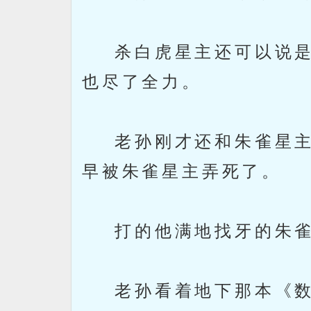
杀白虎星主还可以说是
也尽了全力。
老孙刚才还和朱雀星主
早被朱雀星主弄死了。
打的他满地找牙的朱雀
老孙看着地下那本《数