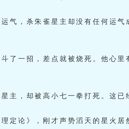
运气，杀朱雀星主却没有任何运气
斗了一招，差点就被烧死。他心里
星主，却被高小七一拳打死。这已
理定论》，刚才声势滔天的星火居