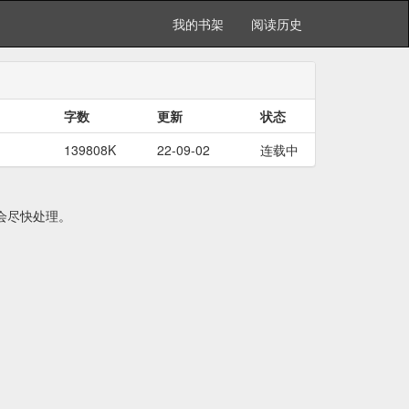
我的书架
阅读历史
字数
更新
状态
139808K
22-09-02
连载中
会尽快处理。