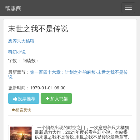
笔趣阁
末世之我不是传说
想养只大橘猫
科幻小说
字数：
阅读数：
最新章节：
第一百四十六章：计划之外的麻烦-末世之我不是传
说
更新时间：1970-01-01 09:00
投票推荐
加入书架
留言反馈
一个悄然出现的时空之门，一次意想养只大橘猫
最新鼎力大作，2021年度必看科幻小说。本站提
供末世之我不是传说,末世之我不是传说最新章节,