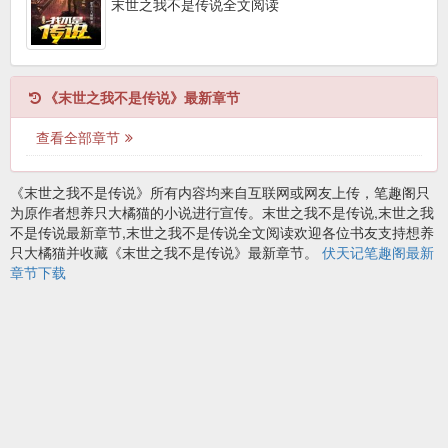
末世之我不是传说全文阅读
《末世之我不是传说》最新章节
查看全部章节
《末世之我不是传说》所有内容均来自互联网或网友上传，笔趣阁只
为原作者想养只大橘猫的小说进行宣传。末世之我不是传说,末世之我
不是传说最新章节,末世之我不是传说全文阅读欢迎各位书友支持想养
只大橘猫并收藏《末世之我不是传说》最新章节。
伏天记笔趣阁最新
章节下载